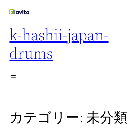
内
容
を
k-hashii-japan-
ス
キ
drums
ッ
プ
カテゴリー:
未分類