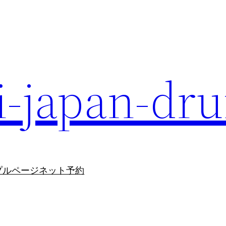
i-japan-dr
プルページ
ネット予約