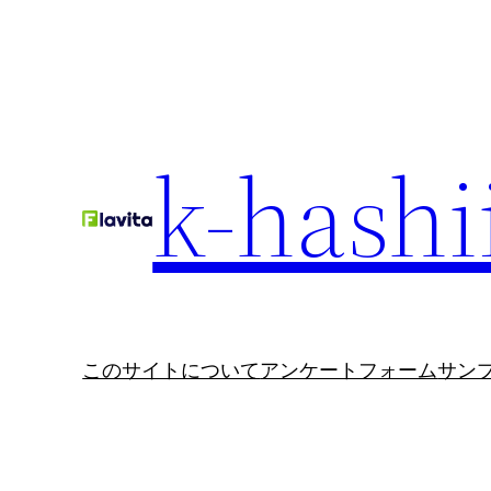
内
容
を
ス
キ
k-hashi
ッ
プ
このサイトについて
アンケートフォーム
サン