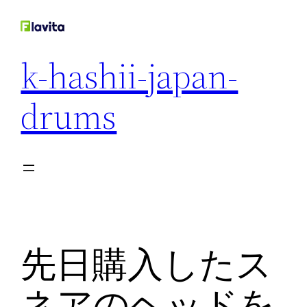
内
容
を
k-hashii-japan-
ス
キ
drums
ッ
プ
先日購入したス
ネアのヘッドを